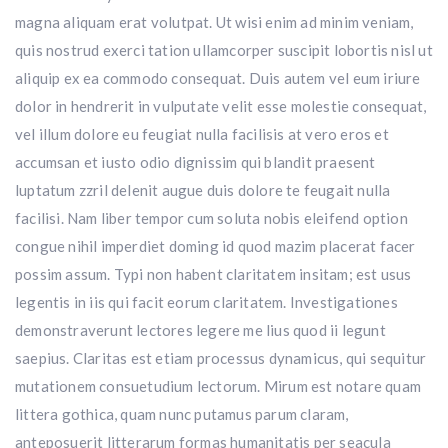
magna aliquam erat volutpat. Ut wisi enim ad minim veniam,
quis nostrud exerci tation ullamcorper suscipit lobortis nisl ut
aliquip ex ea commodo consequat. Duis autem vel eum iriure
dolor in hendrerit in vulputate velit esse molestie consequat,
vel illum dolore eu feugiat nulla facilisis at vero eros et
accumsan et iusto odio dignissim qui blandit praesent
luptatum zzril delenit augue duis dolore te feugait nulla
facilisi. Nam liber tempor cum soluta nobis eleifend option
congue nihil imperdiet doming id quod mazim placerat facer
possim assum. Typi non habent claritatem insitam; est usus
legentis in iis qui facit eorum claritatem. Investigationes
demonstraverunt lectores legere me lius quod ii legunt
saepius. Claritas est etiam processus dynamicus, qui sequitur
mutationem consuetudium lectorum. Mirum est notare quam
littera gothica, quam nunc putamus parum claram,
anteposuerit litterarum formas humanitatis per seacula