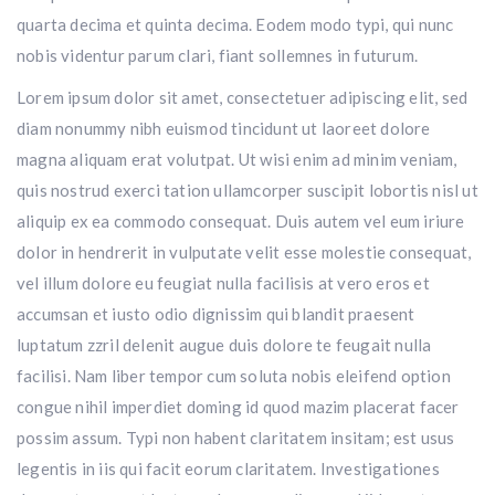
quarta decima et quinta decima. Eodem modo typi, qui nunc
nobis videntur parum clari, fiant sollemnes in futurum.
Lorem ipsum dolor sit amet, consectetuer adipiscing elit, sed
diam nonummy nibh euismod tincidunt ut laoreet dolore
magna aliquam erat volutpat. Ut wisi enim ad minim veniam,
quis nostrud exerci tation ullamcorper suscipit lobortis nisl ut
aliquip ex ea commodo consequat. Duis autem vel eum iriure
dolor in hendrerit in vulputate velit esse molestie consequat,
vel illum dolore eu feugiat nulla facilisis at vero eros et
accumsan et iusto odio dignissim qui blandit praesent
luptatum zzril delenit augue duis dolore te feugait nulla
facilisi. Nam liber tempor cum soluta nobis eleifend option
congue nihil imperdiet doming id quod mazim placerat facer
possim assum. Typi non habent claritatem insitam; est usus
legentis in iis qui facit eorum claritatem. Investigationes