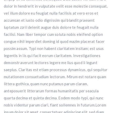
dolor in hendrerit in vulputate velit esse molestie consequat,
vel illum dolore eu feugiat nulla facilisis at vero eros et
accumsan et iusto odio dignissim qui blandit praesent
luptatum zzril delenit augue duis dolore te feugait nulla
facilisi. Nam liber tempor cum soluta nobis eleifend option
congue nihil imperdiet doming id quod mazim placerat facer
possim assum. Typi non habent claritatem insitam; est usus
legentis in iis qui facit eorum claritatem. Investigationes
demonstraverunt lectores legere me lius quod ii legunt
saepius. Claritas est etiam processus dynamicus, qui sequitur
mutationem consuetudium lectorum. Mirum est notare quam
littera gothica, quam nunc putamus parum claram,
anteposuerit litterarum formas humanitatis per seacula
quarta decima et quinta decima. Eodem modo typi, qui nunc
nobis videntur parum clari, fiant sollemnes in futurum.Lorem
ipsum dolor sit amet, consectetuer adipiscing elit, sed diam