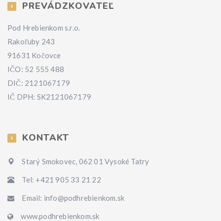
PREVÁDZKOVATEĽ
Pod Hrebienkom s.r.o.
Rakoľuby 243
91631 Kočovce
IČO: 52 555 488
DIČ: 2121067179
IČ DPH: SK2121067179
KONTAKT
Starý Smokovec, 062 01 Vysoké Tatry
Tel: +421 905 33 21 22
Email: info@podhrebienkom.sk
www.podhrebienkom.sk