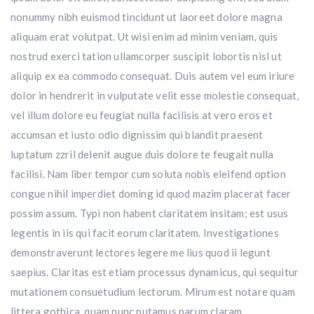
nonummy nibh euismod tincidunt ut laoreet dolore magna
aliquam erat volutpat. Ut wisi enim ad minim veniam, quis
nostrud exerci tation ullamcorper suscipit lobortis nisl ut
aliquip ex ea commodo consequat. Duis autem vel eum iriure
dolor in hendrerit in vulputate velit esse molestie consequat,
vel illum dolore eu feugiat nulla facilisis at vero eros et
accumsan et iusto odio dignissim qui blandit praesent
luptatum zzril delenit augue duis dolore te feugait nulla
facilisi. Nam liber tempor cum soluta nobis eleifend option
congue nihil imperdiet doming id quod mazim placerat facer
possim assum. Typi non habent claritatem insitam; est usus
legentis in iis qui facit eorum claritatem. Investigationes
demonstraverunt lectores legere me lius quod ii legunt
saepius. Claritas est etiam processus dynamicus, qui sequitur
mutationem consuetudium lectorum. Mirum est notare quam
littera gothica, quam nunc putamus parum claram,