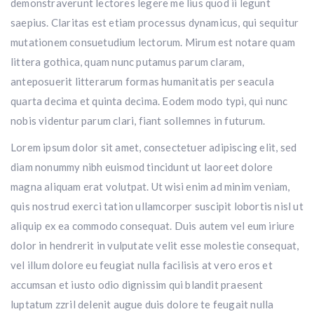
demonstraverunt lectores legere me lius quod ii legunt
saepius. Claritas est etiam processus dynamicus, qui sequitur
mutationem consuetudium lectorum. Mirum est notare quam
littera gothica, quam nunc putamus parum claram,
anteposuerit litterarum formas humanitatis per seacula
quarta decima et quinta decima. Eodem modo typi, qui nunc
nobis videntur parum clari, fiant sollemnes in futurum.
Lorem ipsum dolor sit amet, consectetuer adipiscing elit, sed
diam nonummy nibh euismod tincidunt ut laoreet dolore
magna aliquam erat volutpat. Ut wisi enim ad minim veniam,
quis nostrud exerci tation ullamcorper suscipit lobortis nisl ut
aliquip ex ea commodo consequat. Duis autem vel eum iriure
dolor in hendrerit in vulputate velit esse molestie consequat,
vel illum dolore eu feugiat nulla facilisis at vero eros et
accumsan et iusto odio dignissim qui blandit praesent
luptatum zzril delenit augue duis dolore te feugait nulla