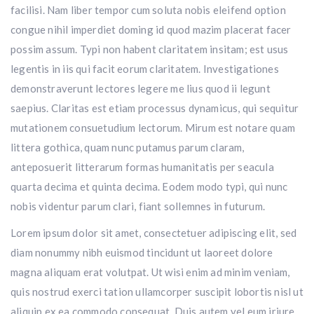
facilisi. Nam liber tempor cum soluta nobis eleifend option
congue nihil imperdiet doming id quod mazim placerat facer
possim assum. Typi non habent claritatem insitam; est usus
legentis in iis qui facit eorum claritatem. Investigationes
demonstraverunt lectores legere me lius quod ii legunt
saepius. Claritas est etiam processus dynamicus, qui sequitur
mutationem consuetudium lectorum. Mirum est notare quam
littera gothica, quam nunc putamus parum claram,
anteposuerit litterarum formas humanitatis per seacula
quarta decima et quinta decima. Eodem modo typi, qui nunc
nobis videntur parum clari, fiant sollemnes in futurum.
Lorem ipsum dolor sit amet, consectetuer adipiscing elit, sed
diam nonummy nibh euismod tincidunt ut laoreet dolore
magna aliquam erat volutpat. Ut wisi enim ad minim veniam,
quis nostrud exerci tation ullamcorper suscipit lobortis nisl ut
aliquip ex ea commodo consequat. Duis autem vel eum iriure