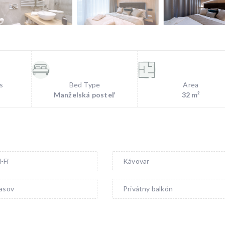
s
Bed Type
Area
Manželská posteľ
32 m²
-Fi
Kávovar
lasov
Privátny balkón