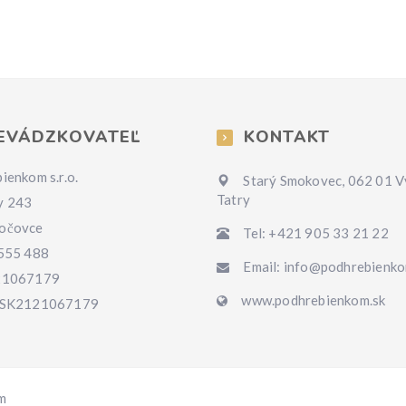
EVÁDZKOVATEĽ
KONTAKT
ienkom s.r.o.
Starý Smokovec, 062 01 
Tatry
y 243
očovce
Tel: +421 905 33 21 22
 555 488
Email: info@podhrebienko
21067179
www.podhrebienkom.sk
 SK2121067179
m