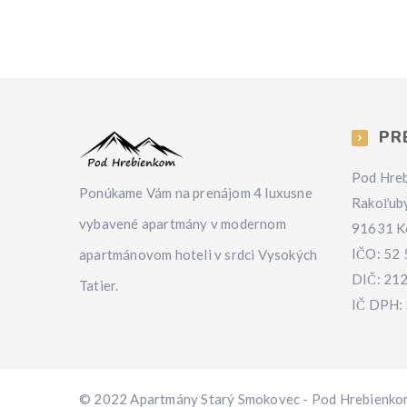
PR
Pod Hreb
Ponúkame Vám na prenájom 4 luxusne
Rakoľub
vybavené apartmány v modernom
91631 K
IČO: 52
apartmánovom hoteli v srdci Vysokých
DIČ: 21
Tatier.
IČ DPH:
© 2022 Apartmány Starý Smokovec - Pod Hrebienko