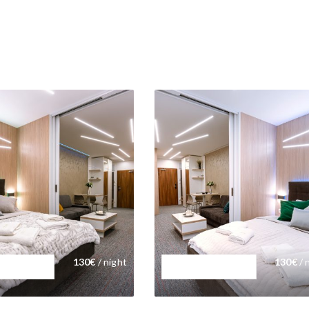
130
€
/ night
130
€
/ 
mán #C212
Apartmán #C211