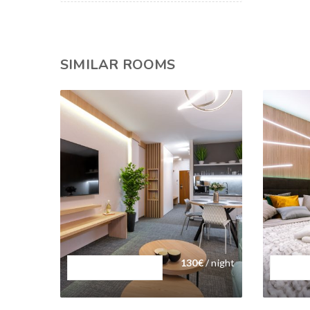
SIMILAR ROOMS
130
€
/ night
Apartmán #C218
Apart