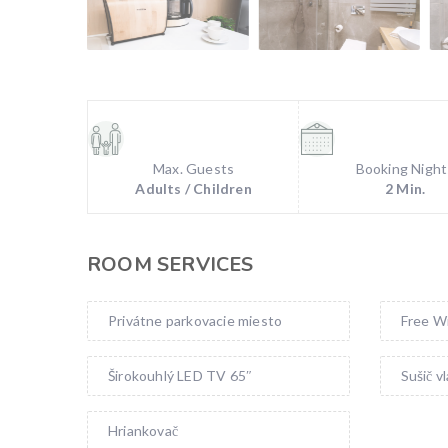
Max. Guests
Booking Night
Adults / Children
2 Min.
ROOM SERVICES
Privátne parkovacie miesto
Free Wi
Širokouhlý LED TV 65″
Sušič v
Hriankovač