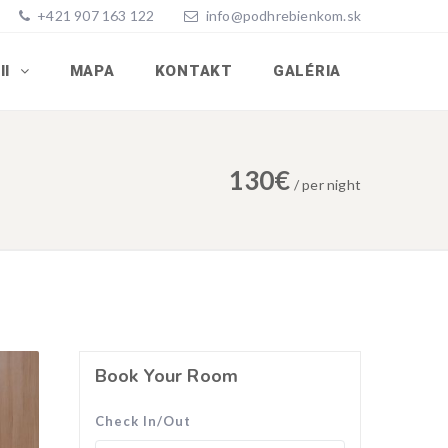
+421 907 163 122
info@podhrebienkom.sk
II
MAPA
KONTAKT
GALÉRIA
130
€
/
per night
Book Your Room
Check In/Out