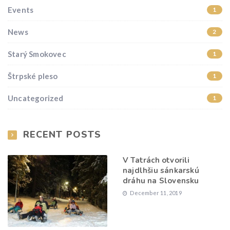
Events
1
News
2
Starý Smokovec
1
Štrpské pleso
1
Uncategorized
1
RECENT POSTS
V Tatrách otvorili
najdlhšiu sánkarskú
dráhu na Slovensku
December 11, 2019