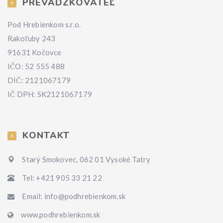
PREVÁDZKOVATEĽ
Pod Hrebienkom s.r.o.
Rakoľuby 243
91631 Kočovce
IČO: 52 555 488
DIČ: 2121067179
IČ DPH: SK2121067179
KONTAKT
Starý Smokovec, 062 01 Vysoké Tatry
Tel: +421 905 33 21 22
Email: info@podhrebienkom.sk
www.podhrebienkom.sk